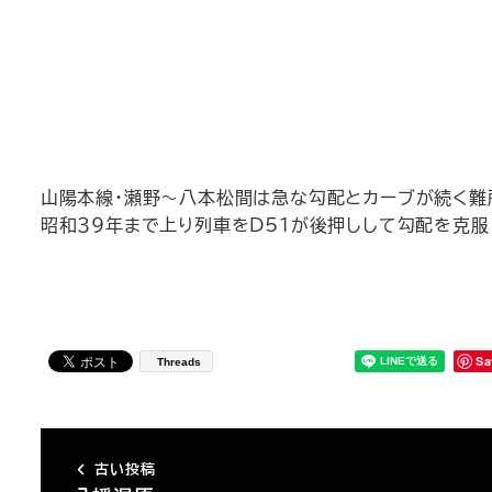
山陽本線・瀬野～八本松間は急な勾配とカーブが続く難
昭和３９年まで上り列車をD51が後押しして勾配を克服
Sa
Threads
古い投稿