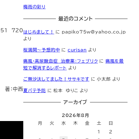
梅雨の彩り
最近のコメント
51 720
はじめまして！
に
papiko75w@yahoo.co.jp
より
桜満開～予想的中
に
curisan
より
痛風・高尿酸血症 治療薬：フェブリク
に
痛風を最
短で解消するレポート
より
ご無沙汰してました！ササキです
に
小太郎
より
著：中西
夏バテ予防
に
松本 ゆりこ
より
アーカイブ
2026年8月
月
火
水
木
金
土
日
1
2