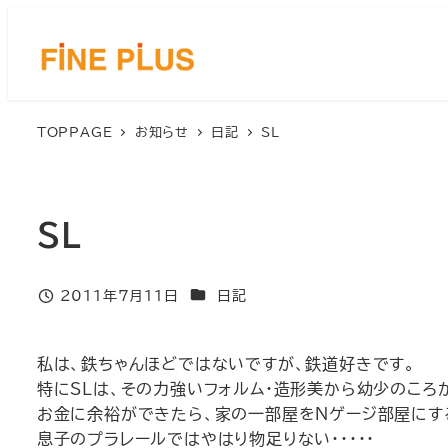
メ
イ
ン
コ
ン
TOPPAGE
お知らせ
日記
SL
テ
ン
ツ
へ
SL
移
動
カテゴリー
2011年7月11日
日記
投稿日
私は、鉄ちゃんほどではないですが、鉄道好きです。
特にSLは、その力強いフォルム・造形美から幼少のころ
お金に余裕ができたら、家の一部屋をNゲージ部屋にす
息子のプラレールではやはり物足りない・・・・・