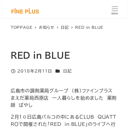
メ
イ
MENU
ン
コ
TOPPAGE
お知らせ
日記
RED in BLUE
ン
テ
ン
RED in BLUE
ツ
へ
移
カテゴリー
2018年2月11日
日記
投稿日
動
広島市の調剤薬局グループ （株）ファインプラス
まえだ薬局西原店 一人暮らしを始めました 薬剤
師 ばやし
２月１０日広島パルコの中にあるＣＬＵＢ ＱＵＡＴＴ
ＲＯで開催された「ＲＥＤ in ＢＬＵＥ」のライブへ行