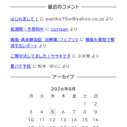
最近のコメント
はじめまして！
に
papiko75w@yahoo.co.jp
より
桜満開～予想的中
に
curisan
より
痛風・高尿酸血症 治療薬：フェブリク
に
痛風を最短で解
消するレポート
より
ご無沙汰してました！ササキです
に
小太郎
より
夏バテ予防
に
松本 ゆりこ
より
アーカイブ
2026年8月
月
火
水
木
金
土
日
1
2
3
4
5
6
7
8
9
10
11
12
13
14
15
16