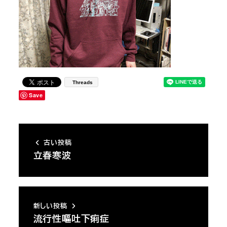
Threads
Save
古い投稿
立春寒波
新しい投稿
流行性嘔吐下痢症