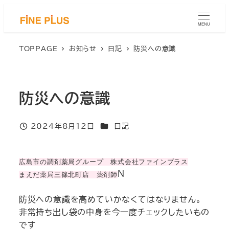
メ
イ
MENU
ン
コ
TOPPAGE
お知らせ
日記
防災への意識
ン
テ
ン
防災への意識
ツ
へ
移
カテゴリー
2024年8月12日
日記
投稿日
動
広島市の調剤薬局グループ 株式会社ファインプラス
N
まえだ薬局三篠北町店 薬剤師
防災への意識を高めていかなくてはなりません。
非常持ち出し袋の中身を今一度チェックしたいもの
です