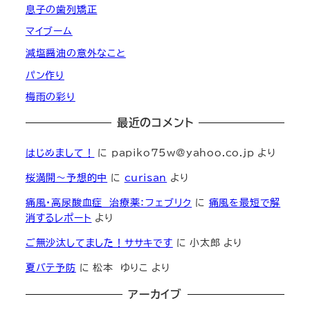
息子の歯列矯正
マイブーム
減塩醤油の意外なこと
パン作り
梅雨の彩り
最近のコメント
はじめまして！
に
papiko75w@yahoo.co.jp
より
桜満開～予想的中
に
curisan
より
痛風・高尿酸血症 治療薬：フェブリク
に
痛風を最短で解
消するレポート
より
ご無沙汰してました！ササキです
に
小太郎
より
夏バテ予防
に
松本 ゆりこ
より
アーカイブ