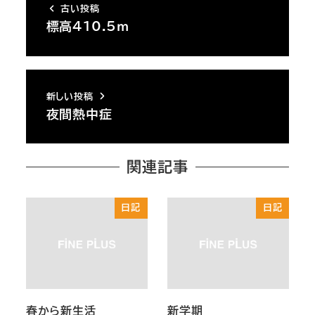
古い投稿
標高410.5ｍ
新しい投稿
夜間熱中症
関連記事
日記
日記
春から新生活
新学期