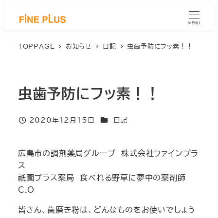
メ
イ
MENU
ン
コ
TOPPAGE
お知らせ
日記
虫歯予防にフッ素！！
ン
テ
ン
虫歯予防にフッ素！！
ツ
へ
移
カテゴリー
2020年12月15日
日記
投稿日
動
広島市の調剤薬局グループ 株式会社ファインプラ
ス
祇園プラス薬局 食べれる野草に夢中の薬剤師
C.O
皆さん、歯磨き粉は、どんなものをお使いでしょう