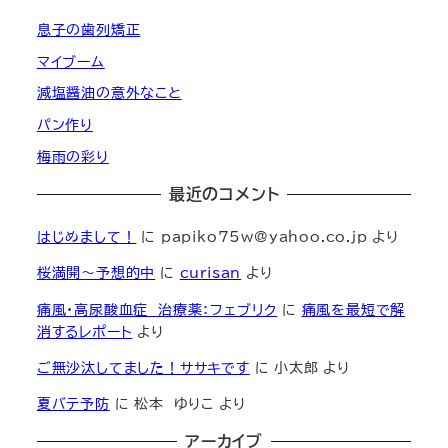
息子の歯列矯正
マイブーム
減塩醤油の意外なこと
パン作り
梅雨の彩り
最近のコメント
はじめまして！
に
papiko75w@yahoo.co.jp
より
桜満開～予想的中
に
curisan
より
痛風・高尿酸血症 治療薬：フェブリク
に
痛風を最短で解
消するレポート
より
ご無沙汰してました！ササキです
に
小太郎
より
夏バテ予防
に
松本 ゆりこ
より
アーカイブ