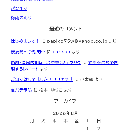
パン作り
梅雨の彩り
最近のコメント
はじめまして！
に
papiko75w@yahoo.co.jp
より
桜満開～予想的中
に
curisan
より
痛風・高尿酸血症 治療薬：フェブリク
に
痛風を最短で解
消するレポート
より
ご無沙汰してました！ササキです
に
小太郎
より
夏バテ予防
に
松本 ゆりこ
より
アーカイブ
2026年8月
月
火
水
木
金
土
日
1
2