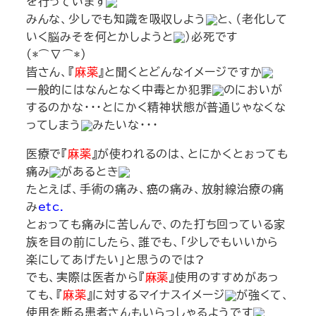
を行っています
みんな、少しでも知識を吸収しよう
と、（老化して
いく脳みそを何とかしようと
）必死です
(*⌒∇⌒*)
皆さん、『
麻薬
』と聞くとどんなイメージですか
一般的にはなんとなく中毒とか犯罪
のにおいが
するのかな・・・とにかく精神状態が普通じゃなくな
ってしまう
みたいな・・・
医療で『
麻薬
』が使われるのは、とにかくとぉっても
痛み
があるとき
たとえば、手術の痛み、癌の痛み、放射線治療の痛
み
etc.
とぉっても痛みに苦しんで、のた打ち回っている家
族を目の前にしたら、誰でも、「少しでもいいから
楽にしてあげたい」と思うのでは?
でも、実際は医者から『
麻薬
』使用のすすめがあっ
ても、『
麻薬
』に対するマイナスイメージ
が強くて、
使用を断る患者さんもいらっしゃるようです