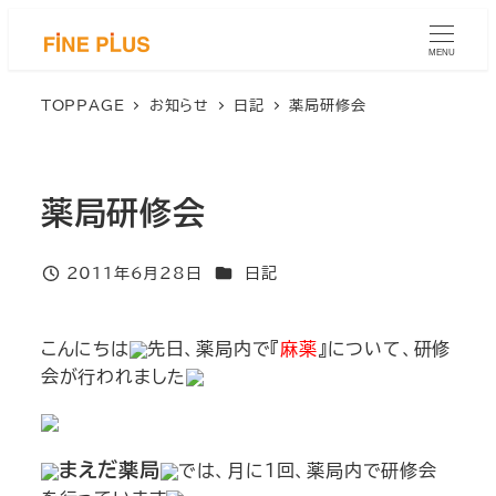
メ
イ
MENU
ン
コ
TOPPAGE
お知らせ
日記
薬局研修会
ン
テ
ン
薬局研修会
ツ
へ
移
カテゴリー
2011年6月28日
日記
投稿日
動
こんにちは
先日、薬局内で『
麻薬
』について、研修
会が行われました
まえだ薬局
では、月に1回、薬局内で研修会