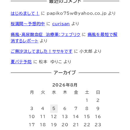
最近のコメント
はじめまして！
に
papiko75w@yahoo.co.jp
より
桜満開～予想的中
に
curisan
より
痛風・高尿酸血症 治療薬：フェブリク
に
痛風を最短で解
消するレポート
より
ご無沙汰してました！ササキです
に
小太郎
より
夏バテ予防
に
松本 ゆりこ
より
アーカイブ
2026年8月
月
火
水
木
金
土
日
1
2
3
4
5
6
7
8
9
10
11
12
13
14
15
16
17
18
19
20
21
22
23