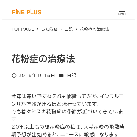
メ
イ
MENU
ン
コ
TOPPAGE
お知らせ
日記
花粉症の治療法
ン
テ
ン
花粉症の治療法
ツ
へ
移
カテゴリー
2015年1月15日
日記
投稿日
動
今年は寒いですね
それも影響してだか、インフルエ
ンザが警報が出るほど流行っています。
でも着々とスギ花粉症の季節が近づいてきていま
す
20年以上もの間花粉症の私は、スギ花粉の飛散時
期予想が出始めると、ニュースに敏感になります