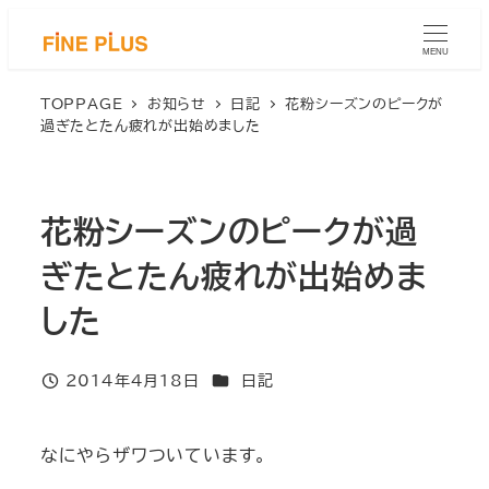
メ
イ
MENU
ン
コ
TOPPAGE
お知らせ
日記
花粉シーズンのピークが
過ぎたとたん疲れが出始めました
ン
テ
ン
ツ
花粉シーズンのピークが過
へ
移
ぎたとたん疲れが出始めま
動
した
カテゴリー
2014年4月18日
日記
投稿日
なにやらザワついています。