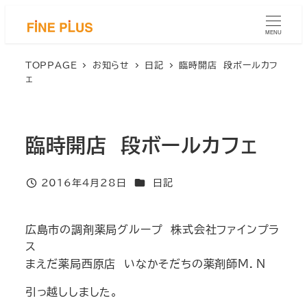
メ
イ
MENU
ン
コ
TOPPAGE
お知らせ
日記
臨時開店 段ボールカフ
ェ
ン
テ
ン
ツ
臨時開店 段ボールカフェ
へ
移
カテゴリー
2016年4月28日
日記
動
投稿日
広島市の調剤薬局グループ 株式会社ファインプラ
ス
まえだ薬局西原店 いなかそだちの薬剤師Ｍ．Ｎ
引っ越ししました。