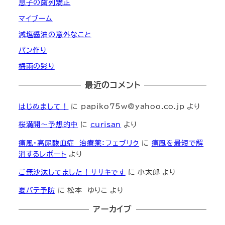
息子の歯列矯正
マイブーム
減塩醤油の意外なこと
パン作り
梅雨の彩り
最近のコメント
はじめまして！
に
papiko75w@yahoo.co.jp
より
桜満開～予想的中
に
curisan
より
痛風・高尿酸血症 治療薬：フェブリク
に
痛風を最短で解
消するレポート
より
ご無沙汰してました！ササキです
に
小太郎
より
夏バテ予防
に
松本 ゆりこ
より
アーカイブ