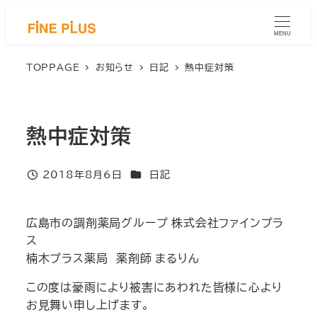
メ
イ
MENU
ン
コ
TOPPAGE
お知らせ
日記
熱中症対策
ン
テ
ン
熱中症対策
ツ
へ
移
カテゴリー
2018年8月6日
日記
投稿日
動
広島市の調剤薬局グループ 株式会社ファインプラ
ス
楠木プラス薬局 薬剤師 まるりん
この度は豪雨により被害にあわれた皆様に心より
お見舞い申し上げます。