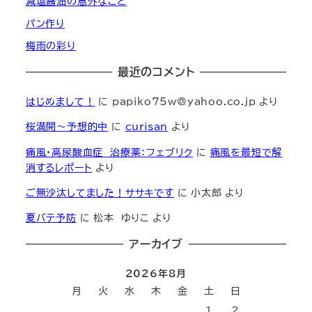
減塩醤油の意外なこと
パン作り
梅雨の彩り
最近のコメント
はじめまして！
に
papiko75w@yahoo.co.jp
より
桜満開～予想的中
に
curisan
より
痛風・高尿酸血症 治療薬：フェブリク
に
痛風を最短で解
消するレポート
より
ご無沙汰してました！ササキです
に
小太郎
より
夏バテ予防
に
松本 ゆりこ
より
アーカイブ
2026年8月
月
火
水
木
金
土
日
1
2