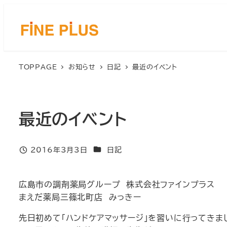
メ
イ
ン
コ
ン
TOPPAGE
お知らせ
日記
最近のイベント
テ
ン
ツ
へ
最近のイベント
移
動
カテゴリー
2016年3月3日
日記
投稿日
広島市の調剤薬局グループ 株式会社ファインプラス
まえだ薬局三篠北町店 みっきー
先日初めて「ハンドケアマッサージ」を習いに行ってきま