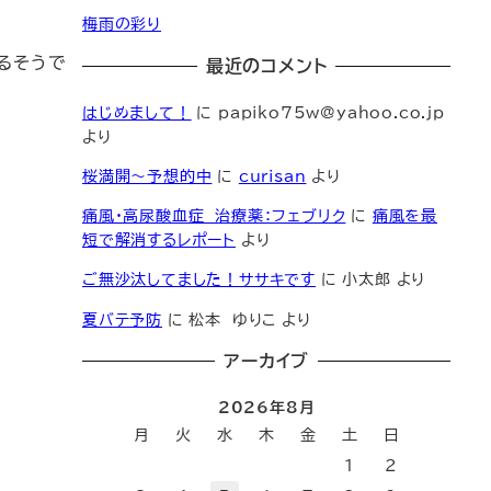
梅雨の彩り
るそうで
最近のコメント
はじめまして！
に
papiko75w@yahoo.co.jp
より
桜満開～予想的中
に
curisan
より
痛風・高尿酸血症 治療薬：フェブリク
に
痛風を最
短で解消するレポート
より
ご無沙汰してました！ササキです
に
小太郎
より
夏バテ予防
に
松本 ゆりこ
より
アーカイブ
2026年8月
月
火
水
木
金
土
日
1
2