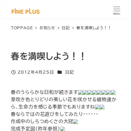
メ
イ
MENU
ン
コ
TOPPAGE
お知らせ
日記
春を満喫しよう！！
ン
テ
ン
春を満喫しよう！！
ツ
へ
移
カテゴリー
2012年4月25日
日記
投稿日
動
春のうららかな日和が続きます
芽吹き色とりどりの美しい花を咲かせる植物達か
ら、生命力を感じる季節でもありますね
春ならではの花遊びをしてみたり・・・・・・
作成中のしろつめくさの大冠
完成予定図(昨年参照)