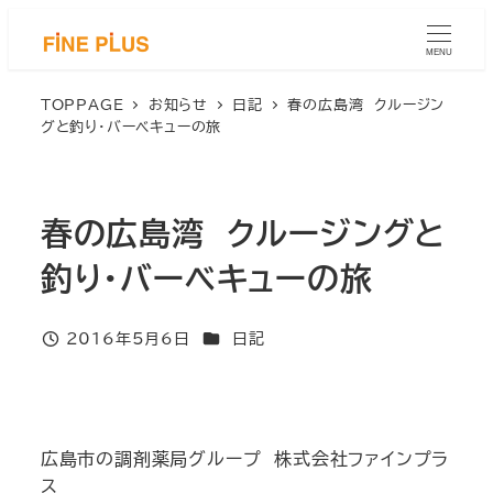
メ
イ
MENU
ン
コ
TOPPAGE
お知らせ
日記
春の広島湾 クルージン
グと釣り・バーベキューの旅
ン
テ
ン
ツ
春の広島湾 クルージングと
へ
移
釣り・バーベキューの旅
動
カテゴリー
2016年5月6日
日記
投稿日
広島市の調剤薬局グループ 株式会社ファインプラ
ス