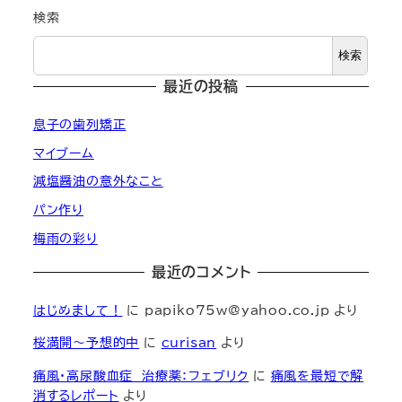
検索
検索
最近の投稿
息子の歯列矯正
マイブーム
減塩醤油の意外なこと
パン作り
梅雨の彩り
最近のコメント
はじめまして！
に
papiko75w@yahoo.co.jp
より
桜満開～予想的中
に
curisan
より
痛風・高尿酸血症 治療薬：フェブリク
に
痛風を最短で解
消するレポート
より