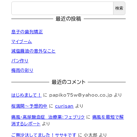
検索
最近の投稿
息子の歯列矯正
マイブーム
減塩醤油の意外なこと
パン作り
梅雨の彩り
最近のコメント
はじめまして！
に
papiko75w@yahoo.co.jp
より
桜満開～予想的中
に
curisan
より
痛風・高尿酸血症 治療薬：フェブリク
に
痛風を最短で解
消するレポート
より
ご無沙汰してました！ササキです
に
小太郎
より