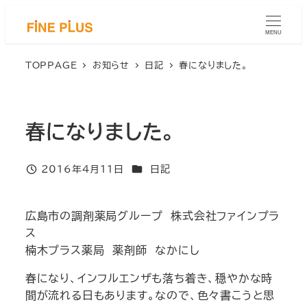
メ
イ
MENU
ン
コ
TOPPAGE
お知らせ
日記
春になりました。
ン
テ
ン
春になりました。
ツ
へ
移
カテゴリー
2016年4月11日
日記
投稿日
動
広島市の調剤薬局グループ 株式会社ファインプラ
ス
楠木プラス薬局 薬剤師 なかにし
春になり、インフルエンザも落ち着き、穏やかな時
間が流れる日もあります。なので、色々書こうと思