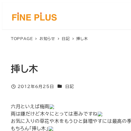
メ
イ
ン
コ
ン
TOPPAGE
お知らせ
日記
挿し木
テ
ン
ツ
へ
挿し木
移
動
カテゴリー
2012年6月25日
日記
投稿日
六月といえば梅雨
雨は嫌だけど木々にとっては恵みですね
お気に入りの草花や木をもうひと鉢増やすには最高の
もちろん「挿し木」