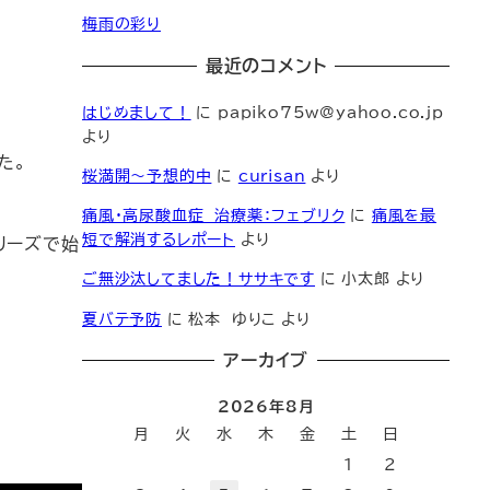
梅雨の彩り
最近のコメント
はじめまして！
に
papiko75w@yahoo.co.jp
より
た。
桜満開～予想的中
に
curisan
より
痛風・高尿酸血症 治療薬：フェブリク
に
痛風を最
短で解消するレポート
より
で始
ご無沙汰してました！ササキです
に
小太郎
より
夏バテ予防
に
松本 ゆりこ
より
アーカイブ
2026年8月
月
火
水
木
金
土
日
1
2