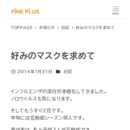
メ
イ
MENU
ン
コ
TOPPAGE
お知らせ
日記
好みのマスクを求めて
ン
テ
ン
好みのマスクを求めて
ツ
へ
移
カテゴリー
2014年1月31日
日記
投稿日
動
インフルエンザの流行が本格化してきました。
ノロウイルスも気になります。
そしてもうすぐ2月です。
中旬には花粉症シーズン突入です。
我が家は、私と子供２人が花粉症です。