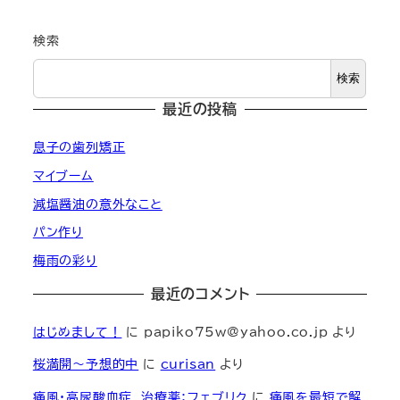
検索
検索
最近の投稿
息子の歯列矯正
マイブーム
減塩醤油の意外なこと
パン作り
梅雨の彩り
最近のコメント
はじめまして！
に
papiko75w@yahoo.co.jp
より
桜満開～予想的中
に
curisan
より
痛風・高尿酸血症 治療薬：フェブリク
に
痛風を最短で解