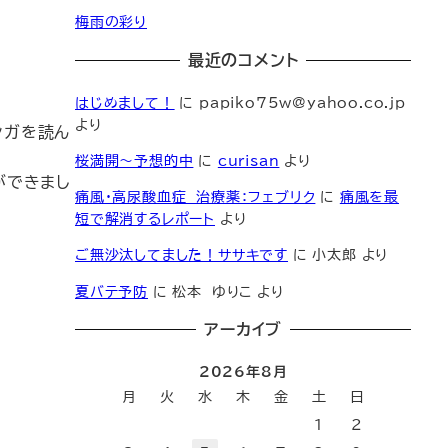
梅雨の彩り
最近のコメント
はじめまして！
に
papiko75w@yahoo.co.jp
より
ンガを読ん
桜満開～予想的中
に
curisan
より
ができまし
痛風・高尿酸血症 治療薬：フェブリク
に
痛風を最
短で解消するレポート
より
ご無沙汰してました！ササキです
に
小太郎
より
夏バテ予防
に
松本 ゆりこ
より
アーカイブ
2026年8月
月
火
水
木
金
土
日
1
2