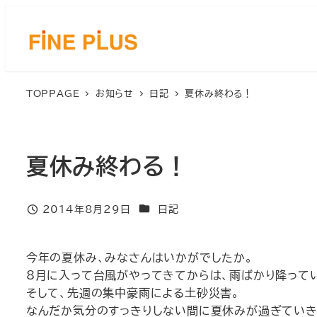
メ
イ
ン
コ
ン
TOPPAGE
お知らせ
日記
夏休み終わる！
テ
ン
ツ
へ
夏休み終わる！
移
動
カテゴリー
2014年8月29日
日記
投稿日
今年の夏休み、みなさんはいかがでしたか。
8月に入って台風がやってきてからは、雨ばかり降って
そして、先週の集中豪雨による土砂災害。
なんだか気分のすっきりしない間に夏休みが過ぎていき