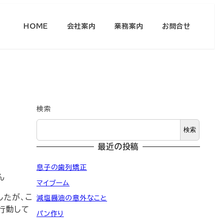
HOME
会社案内
業務案内
お問合せ
検索
検索
最近の投稿
息子の歯列矯正
ん
マイブーム
したが、こ
減塩醤油の意外なこと
行動して
パン作り