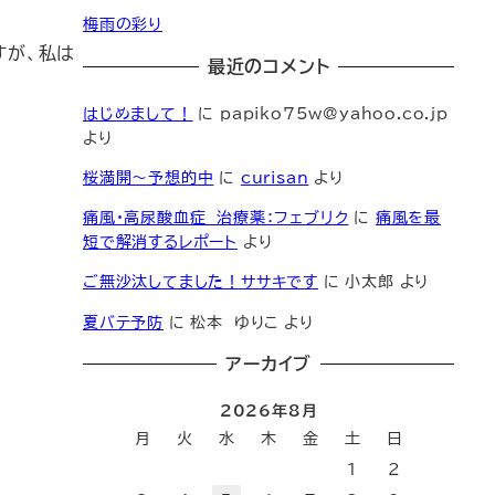
梅雨の彩り
すが、私は
最近のコメント
はじめまして！
に
papiko75w@yahoo.co.jp
より
桜満開～予想的中
に
curisan
より
痛風・高尿酸血症 治療薬：フェブリク
に
痛風を最
短で解消するレポート
より
ご無沙汰してました！ササキです
に
小太郎
より
夏バテ予防
に
松本 ゆりこ
より
アーカイブ
2026年8月
月
火
水
木
金
土
日
1
2