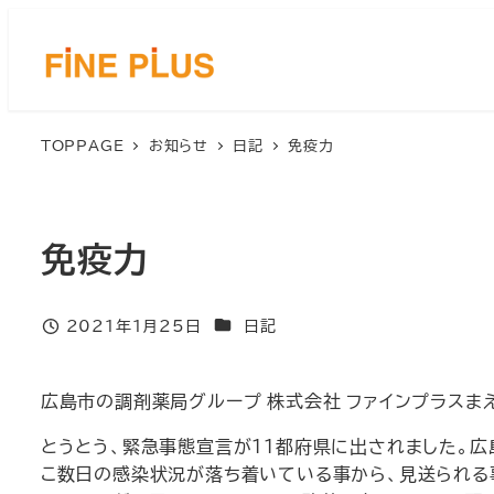
メ
イ
ン
コ
ン
TOPPAGE
お知らせ
日記
免疫力
テ
ン
ツ
へ
免疫力
移
動
カテゴリー
2021年1月25日
日記
投稿日
広島市の調剤薬局グループ 株式会社 ファインプラス
とうとう、緊急事態宣言が11都府県に出されました。
こ数日の感染状況が落ち着いている事から、見送られる