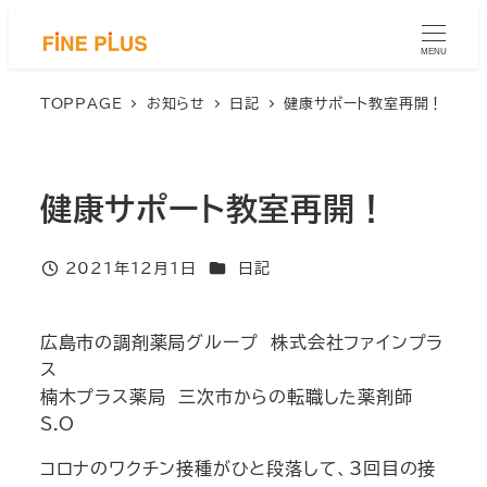
メ
イ
MENU
ン
コ
TOPPAGE
お知らせ
日記
健康サポート教室再開！
ン
テ
ン
健康サポート教室再開！
ツ
へ
移
カテゴリー
2021年12月1日
日記
投稿日
動
広島市の調剤薬局グループ 株式会社ファインプラ
ス
楠木プラス薬局 三次市からの転職した薬剤師
S.O
コロナのワクチン接種がひと段落して、3回目の接