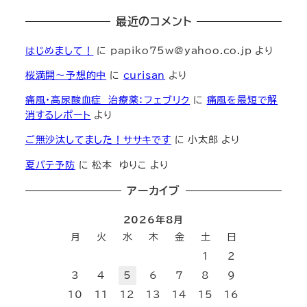
最近のコメント
はじめまして！
に
papiko75w@yahoo.co.jp
より
桜満開～予想的中
に
curisan
より
痛風・高尿酸血症 治療薬：フェブリク
に
痛風を最短で解
消するレポート
より
ご無沙汰してました！ササキです
に
小太郎
より
夏バテ予防
に
松本 ゆりこ
より
アーカイブ
2026年8月
月
火
水
木
金
土
日
1
2
3
4
5
6
7
8
9
10
11
12
13
14
15
16