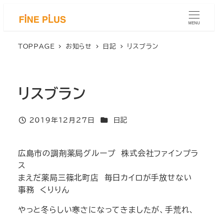
メ
イ
MENU
ン
コ
TOPPAGE
お知らせ
日記
リスブラン
ン
テ
ン
リスブラン
ツ
へ
移
カテゴリー
2019年12月27日
日記
投稿日
動
広島市の調剤薬局グループ 株式会社ファインプラ
ス
まえだ薬局三篠北町店 毎日カイロが手放せない
事務 くりりん
やっと冬らしい寒さになってきましたが、手荒れ、