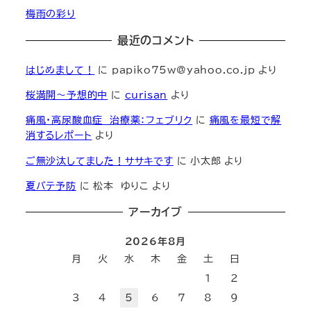
梅雨の彩り
最近のコメント
はじめまして！
に
papiko75w@yahoo.co.jp
より
桜満開～予想的中
に
curisan
より
痛風・高尿酸血症 治療薬：フェブリク
に
痛風を最短で解
消するレポート
より
ご無沙汰してました！ササキです
に
小太郎
より
夏バテ予防
に
松本 ゆりこ
より
アーカイブ
2026年8月
月
火
水
木
金
土
日
1
2
3
4
5
6
7
8
9