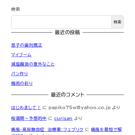
検索
検索
最近の投稿
息子の歯列矯正
マイブーム
減塩醤油の意外なこと
パン作り
梅雨の彩り
最近のコメント
はじめまして！
に
papiko75w@yahoo.co.jp
より
桜満開～予想的中
に
curisan
より
痛風・高尿酸血症 治療薬：フェブリク
に
痛風を最短で解