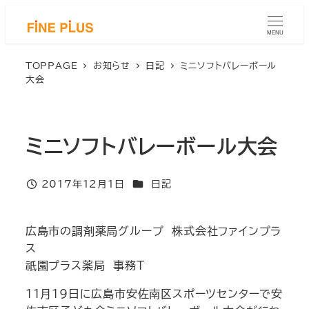
メ
イ
MENU
ン
コ
TOPPAGE
お知らせ
日記
ミニソフトバレーボール
大会
ン
テ
ン
ツ
ミニソフトバレーボール大会
へ
移
カテゴリー
2017年12月1日
日記
動
投稿日
広島市の調剤薬局グループ 株式会社ファインプラ
ス
祇園プラス薬局 事務T
11月19日に広島市安佐南区スポーツセンターで安