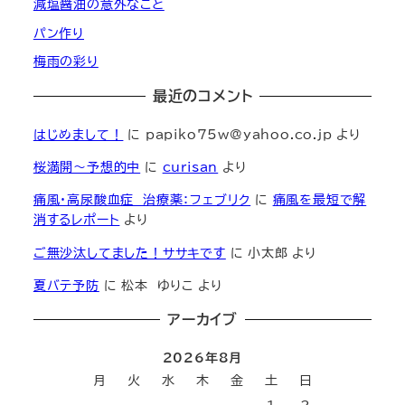
減塩醤油の意外なこと
パン作り
梅雨の彩り
最近のコメント
はじめまして！
に
papiko75w@yahoo.co.jp
より
桜満開～予想的中
に
curisan
より
痛風・高尿酸血症 治療薬：フェブリク
に
痛風を最短で解
消するレポート
より
ご無沙汰してました！ササキです
に
小太郎
より
夏バテ予防
に
松本 ゆりこ
より
アーカイブ
2026年8月
月
火
水
木
金
土
日