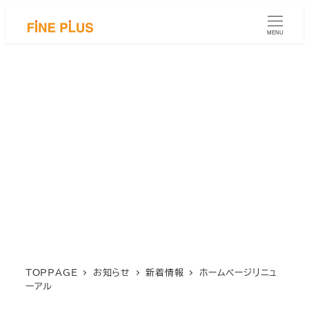
メ
イ
MENU
ン
コ
ン
テ
ン
ツ
へ
移
動
TOPPAGE
お知らせ
新着情報
ホームページリニュ
ーアル