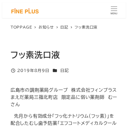
メ
イ
MENU
ン
コ
TOPPAGE
お知らせ
日記
フッ素洗口液
ン
テ
ン
フッ素洗口液
ツ
へ
移
カテゴリー
2019年8月9日
日記
投稿日
動
広島市の調剤薬局グループ 株式会社フィンプラス
まえだ薬局三篠北町店 限定品に弱い薬剤師 むー
さん
先月から有効成分「フッ化ナトリウム（フッ素）」を
配合したむし歯予防薬「エフコートメディカルクール