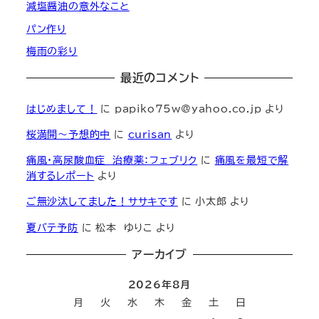
減塩醤油の意外なこと
パン作り
梅雨の彩り
最近のコメント
はじめまして！
に
papiko75w@yahoo.co.jp
より
桜満開～予想的中
に
curisan
より
痛風・高尿酸血症 治療薬：フェブリク
に
痛風を最短で解
消するレポート
より
ご無沙汰してました！ササキです
に
小太郎
より
夏バテ予防
に
松本 ゆりこ
より
アーカイブ
2026年8月
月
火
水
木
金
土
日