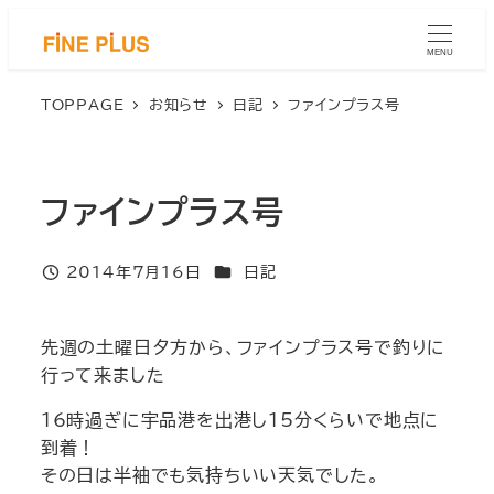
メ
イ
MENU
ン
コ
TOPPAGE
お知らせ
日記
ファインプラス号
ン
テ
ン
ファインプラス号
ツ
へ
移
カテゴリー
2014年7月16日
日記
投稿日
動
先週の土曜日夕方から、ファインプラス号で釣りに
行って来ました
16時過ぎに宇品港を出港し15分くらいで地点に
到着！
その日は半袖でも気持ちいい天気でした。