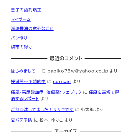
息子の歯列矯正
マイブーム
減塩醤油の意外なこと
パン作り
梅雨の彩り
最近のコメント
はじめまして！
に
papiko75w@yahoo.co.jp
より
桜満開～予想的中
に
curisan
より
痛風・高尿酸血症 治療薬：フェブリク
に
痛風を最短で解
消するレポート
より
ご無沙汰してました！ササキです
に
小太郎
より
夏バテ予防
に
松本 ゆりこ
より
アーカイブ