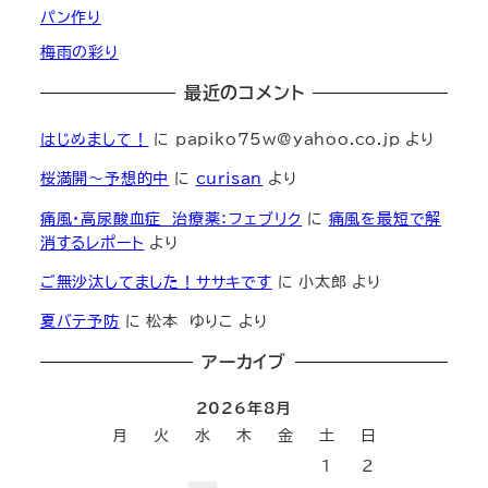
パン作り
梅雨の彩り
最近のコメント
はじめまして！
に
papiko75w@yahoo.co.jp
より
桜満開～予想的中
に
curisan
より
痛風・高尿酸血症 治療薬：フェブリク
に
痛風を最短で解
消するレポート
より
ご無沙汰してました！ササキです
に
小太郎
より
夏バテ予防
に
松本 ゆりこ
より
アーカイブ
2026年8月
月
火
水
木
金
土
日
1
2