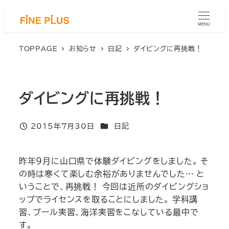
メ
イ
MENU
ン
コ
TOPPAGE
お知らせ
日記
ダイビングに再挑戦！
ン
テ
ン
ダイビングに再挑戦！
ツ
へ
移
カテゴリー
2015年7月30日
日記
投稿日
動
昨年９月に山口県で体験ダイビングをしました。 そ
の時は寒くて楽しむ余裕がありませんでした… と
いうことで、再挑戦！ 今回は近所のダイビングショ
ップでライセンスを取ることにしました。 学科講
習、プール実習、海洋実習をこなしている最中で
す。