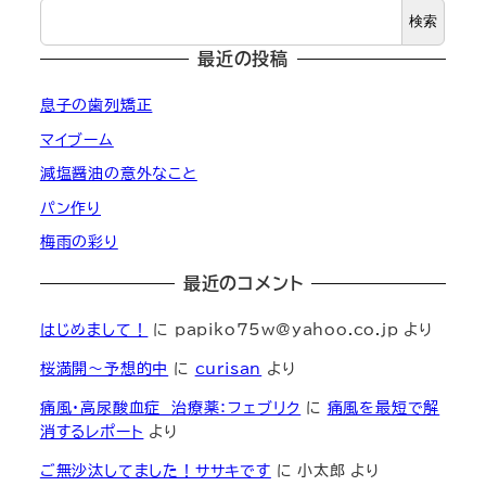
検索
最近の投稿
息子の歯列矯正
マイブーム
減塩醤油の意外なこと
パン作り
梅雨の彩り
最近のコメント
はじめまして！
に
papiko75w@yahoo.co.jp
より
桜満開～予想的中
に
curisan
より
痛風・高尿酸血症 治療薬：フェブリク
に
痛風を最短で解
消するレポート
より
ご無沙汰してました！ササキです
に
小太郎
より