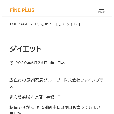
メ
イ
MENU
ン
コ
TOPPAGE
お知らせ
日記
ダイエット
ン
テ
ン
ダイエット
ツ
へ
移
カテゴリー
2020年6月26日
日記
投稿日
動
広島市の調剤薬局グループ 株式会社ファインプラ
ス
まえだ薬局西原店 事務 T
私事ですがｽﾃｲﾎｰﾑ期間中に3キロも太ってしまい
ました。