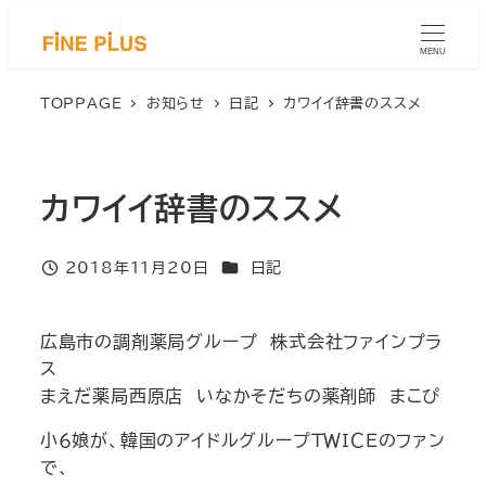
メ
イ
MENU
ン
コ
TOPPAGE
お知らせ
日記
カワイイ辞書のススメ
ン
テ
ン
カワイイ辞書のススメ
ツ
へ
移
カテゴリー
2018年11月20日
日記
投稿日
動
広島市の調剤薬局グループ 株式会社ファインプラ
ス
まえだ薬局西原店 いなかそだちの薬剤師 まこぴ
小６娘が、韓国のアイドルグループＴＷＩＣＥのファン
で、