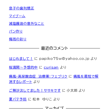
息子の歯列矯正
マイブーム
減塩醤油の意外なこと
パン作り
梅雨の彩り
最近のコメント
はじめまして！
に
papiko75w@yahoo.co.jp
より
桜満開～予想的中
に
curisan
より
痛風・高尿酸血症 治療薬：フェブリク
に
痛風を最短で解
消するレポート
より
ご無沙汰してました！ササキです
に
小太郎
より
夏バテ予防
に
松本 ゆりこ
より
アーカイブ