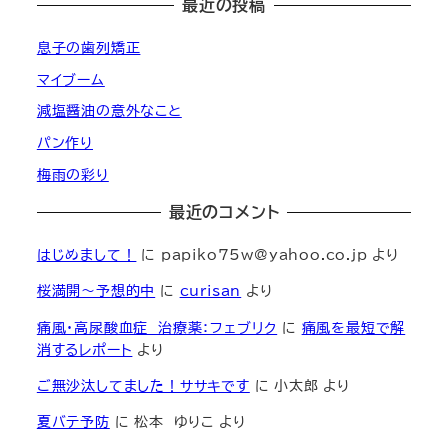
最近の投稿
息子の歯列矯正
マイブーム
減塩醤油の意外なこと
パン作り
梅雨の彩り
最近のコメント
はじめまして！
に
papiko75w@yahoo.co.jp
より
桜満開～予想的中
に
curisan
より
痛風・高尿酸血症 治療薬：フェブリク
に
痛風を最短で解
消するレポート
より
ご無沙汰してました！ササキです
に
小太郎
より
夏バテ予防
に
松本 ゆりこ
より