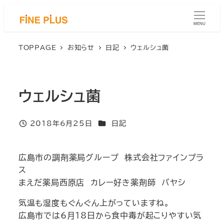
メ
イ
MENU
ン
コ
TOPPAGE
お知らせ
日記
ウェルシュ菌
ン
テ
ン
ウェルシュ菌
ツ
へ
移
カテゴリー
2018年6月25日
日記
投稿日
動
広島市の調剤薬局グループ 株式会社ファインプラ
ス
まえだ薬局西原店 カレー好き薬剤師 バヤシ
気温も湿度もぐんぐん上がっていますね。
広島市では6月18日から食中毒が起こりやすい気