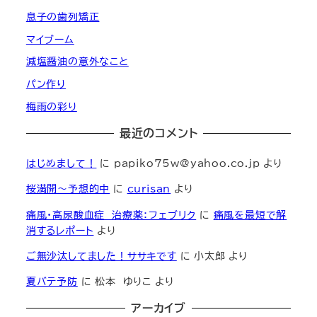
息子の歯列矯正
マイブーム
減塩醤油の意外なこと
パン作り
梅雨の彩り
最近のコメント
はじめまして！
に
papiko75w@yahoo.co.jp
より
桜満開～予想的中
に
curisan
より
痛風・高尿酸血症 治療薬：フェブリク
に
痛風を最短で解
消するレポート
より
ご無沙汰してました！ササキです
に
小太郎
より
夏バテ予防
に
松本 ゆりこ
より
アーカイブ