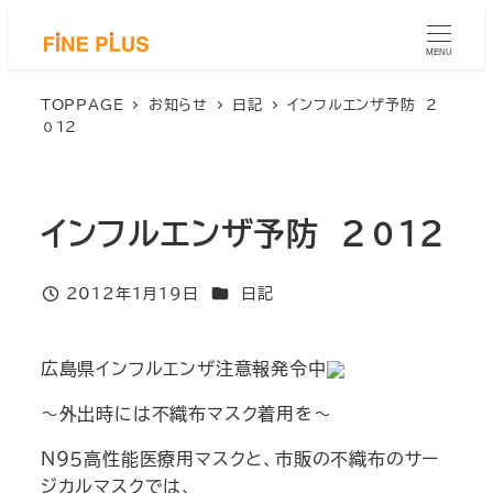
メ
イ
MENU
ン
コ
TOPPAGE
お知らせ
日記
インフルエンザ予防 ２
０１２
ン
テ
ン
ツ
インフルエンザ予防 ２０１２
へ
移
カテゴリー
2012年1月19日
日記
動
投稿日
広島県インフルエンザ注意報発令中
～外出時には不織布マスク着用を～
Ｎ９５高性能医療用マスクと、市販の不織布のサー
ジカルマスクでは、