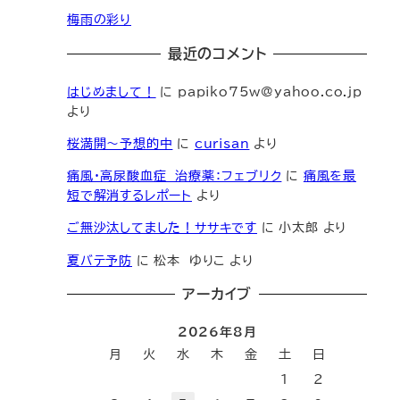
梅雨の彩り
最近のコメント
はじめまして！
に
papiko75w@yahoo.co.jp
より
桜満開～予想的中
に
curisan
より
痛風・高尿酸血症 治療薬：フェブリク
に
痛風を最
短で解消するレポート
より
ご無沙汰してました！ササキです
に
小太郎
より
夏バテ予防
に
松本 ゆりこ
より
アーカイブ
2026年8月
月
火
水
木
金
土
日
1
2