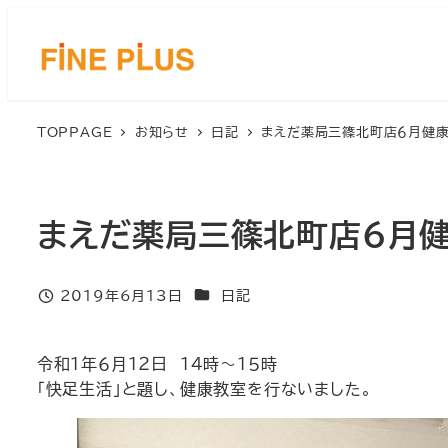
メ
イ
ン
コ
ン
TOPPAGE
お知らせ
日記
まえだ薬局三篠北町店６月健
テ
ン
ツ
へ
まえだ薬局三篠北町店６月
移
動
カテゴリー
2019年6月13日
日記
投稿日
令和１年６月１２日 １４時～１５時
「快足生活」と題し、健康教室を行ないました。