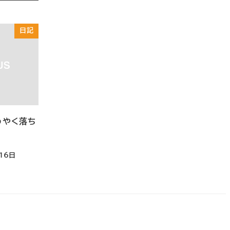
日記
うやく落ち
16日