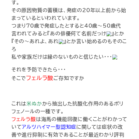
す。
その原因物質の蓄積は、発症の20年以上前から始
まっているといわれています。
つまり70歳で発症したとすると40歳～50歳代
言われてみると『あの俳優何て名前だっけ
』とか
『その～あれよ、あれ
』とか言い始めるのもそのこ
ろ
私や家族だけは縁のないものと信じたい・・・
それを予防できたら・・・
フェルラ酸
そこで
ご存知ですか
これは
米ぬか
から抽出した抗酸化作用のあるポリ
フェノールの一種です。
フェルラ酸
は海馬の機能回復に働くことがわかって
いて
アルツハイマー型認知症
に関しては症状の改
善や進行抑制に有効であることが最近わかり評判