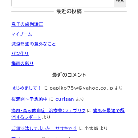
検索
最近の投稿
息子の歯列矯正
マイブーム
減塩醤油の意外なこと
パン作り
梅雨の彩り
最近のコメント
はじめまして！
に
papiko75w@yahoo.co.jp
より
桜満開～予想的中
に
curisan
より
痛風・高尿酸血症 治療薬：フェブリク
に
痛風を最短で解
消するレポート
より
ご無沙汰してました！ササキです
に
小太郎
より