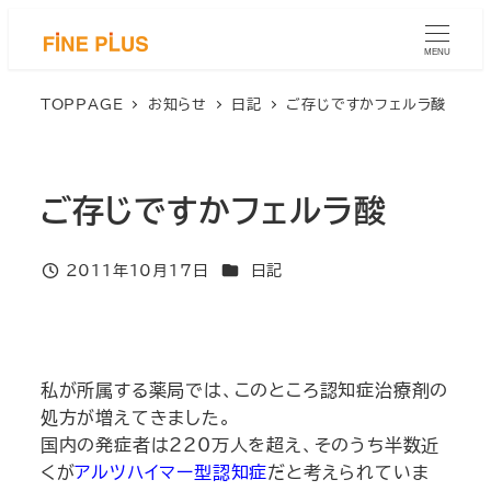
メ
イ
MENU
ン
コ
TOPPAGE
お知らせ
日記
ご存じですかフェルラ酸
ン
テ
ン
ご存じですかフェルラ酸
ツ
へ
移
カテゴリー
2011年10月17日
日記
投稿日
動
私が所属する薬局では、このところ認知症治療剤の
処方が増えてきました。
国内の発症者は220万人を超え、そのうち半数近
くが
アルツハイマー型認知症
だと考えられていま