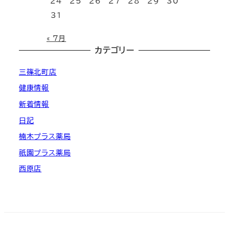
24
25
26
27
28
29
30
31
« 7月
カテゴリー
三篠北町店
健康情報
新着情報
日記
楠木プラス薬局
祇園プラス薬局
西原店