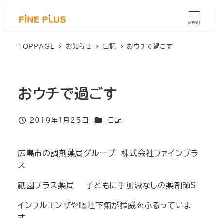
メ
イ
MENU
ン
コ
TOPPAGE
お知らせ
日記
おウチで過ごす
ン
テ
ン
おウチで過ごす
ツ
へ
移
カテゴリー
2019年1月25日
日記
投稿日
動
広島市の調剤薬局グループ 株式会社ファインプラ
ス
祇園プラス薬局 子どもに手加減なしの薬剤師S
インフルエンザや嘔吐下痢が猛威をふるっていま
す。