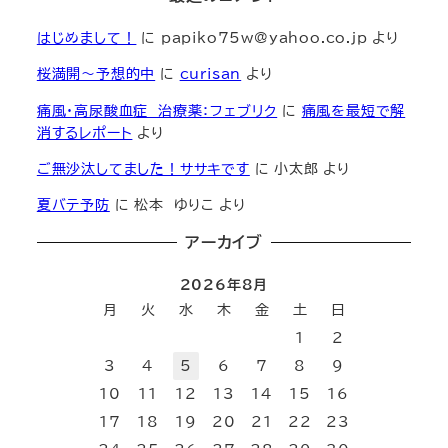
はじめまして！
に
papiko75w@yahoo.co.jp
より
桜満開～予想的中
に
curisan
より
痛風・高尿酸血症 治療薬：フェブリク
に
痛風を最短で解
消するレポート
より
ご無沙汰してました！ササキです
に
小太郎
より
夏バテ予防
に
松本 ゆりこ
より
アーカイブ
2026年8月
月
火
水
木
金
土
日
1
2
3
4
5
6
7
8
9
10
11
12
13
14
15
16
17
18
19
20
21
22
23